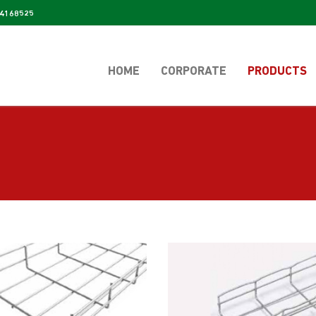
4168525
HOME
CORPORATE
PRODUCTS