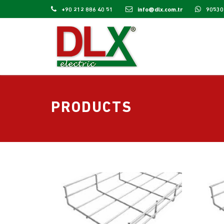
+90 212 886 40 51
info@dlx.com.tr
90530
PRODUCTS