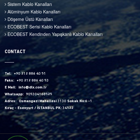
Sistem Kablo Kanalları
Alüminyum Kablo Kanalları
Döşeme Üstü Kanalları
ECOBEST Serisi Kablo Kanalları
ECOBEST Kendinden Yapışkanlı Kablo Kanalları
CONTACT
Tel:
+90 212 886 40 51
Faks:
+90 212 886 40 53
E Mail:
info@dlx.com.tr
Whatsapp:
905304168525
Adres:
Osmangazi Mahallesi 3130 Sokak No:6 -1
Kıraç - Esenyurt / İSTANBUL PK: 34522