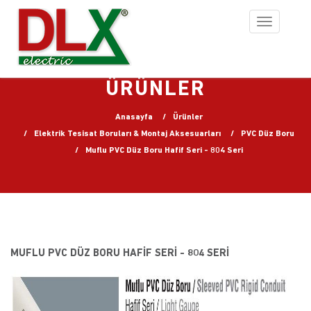
Toggle
navigation
ÜRÜNLER
Anasayfa
Ürünler
Elektrik Tesisat Boruları & Montaj Aksesuarları
PVC Düz Boru
Muflu PVC Düz Boru Hafif Seri - 804 Seri
MUFLU PVC DÜZ BORU HAFIF SERI - 804 SERI