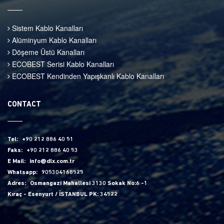
Sistem Kablo Kanalları
Alüminyum Kablo Kanalları
Döşeme Üstü Kanalları
ECOBEST Serisi Kablo Kanalları
ECOBEST Kendinden Yapışkanlı Kablo Kanalları
CONTACT
Tel:
+90 212 886 40 51
Faks:
+90 212 886 40 53
E Mail:
info@dlx.com.tr
Whatsapp:
905304168525
Adres:
Osmangazi Mahallesi 3130 Sokak No:6 -1
Kıraç - Esenyurt / İSTANBUL PK: 34522