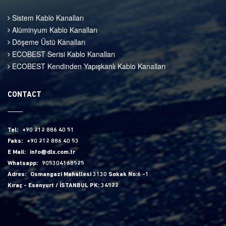
Sistem Kablo Kanalları
Alüminyum Kablo Kanalları
Döşeme Üstü Kanalları
ECOBEST Serisi Kablo Kanalları
ECOBEST Kendinden Yapışkanlı Kablo Kanalları
CONTACT
Tel:
+90 212 886 40 51
Faks:
+90 212 886 40 53
E Mail:
info@dlx.com.tr
Whatsapp:
905304168525
Adres:
Osmangazi Mahallesi 3130 Sokak No:6 -1
Kıraç - Esenyurt / İSTANBUL PK: 34522