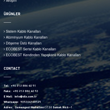
İletişim
ÜRÜNLER
Sistem Kablo Kanalları
Alüminyum Kablo Kanalları
Döşeme Üstü Kanalları
ECOBEST Serisi Kablo Kanalları
ECOBEST Kendinden Yapışkanlı Kablo Kanalları
CONTACT
Tel:
+90 212 886 40 51
Faks:
+90 212 886 40 53
E Mail:
info@dlx.com.tr
Whatsapp:
905304168525
Adres:
Osmangazi Mahallesi 3130 Sokak No:6 -1