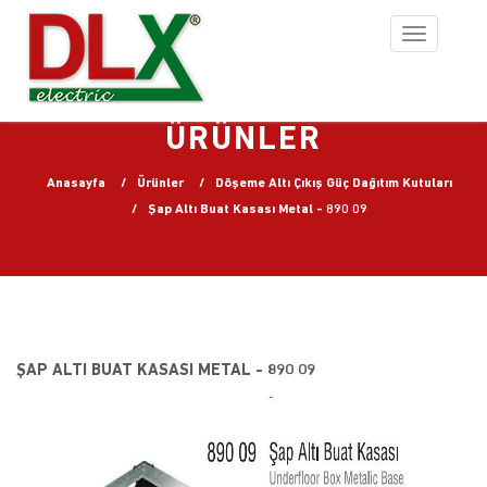
Toggle
navigation
ÜRÜNLER
Anasayfa
Ürünler
Döşeme Altı Çıkış Güç Dağıtım Kutuları
Şap Altı Buat Kasası Metal - 890 09
ŞAP ALTI BUAT KASASI METAL - 890 09