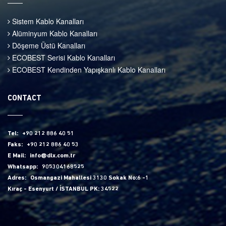
Sistem Kablo Kanalları
Alüminyum Kablo Kanalları
Döşeme Üstü Kanalları
ECOBEST Serisi Kablo Kanalları
ECOBEST Kendinden Yapışkanlı Kablo Kanalları
CONTACT
Tel:
+90 212 886 40 51
Faks:
+90 212 886 40 53
E Mail:
info@dlx.com.tr
Whatsapp:
905304168525
Adres:
Osmangazi Mahallesi 3130 Sokak No:6 -1
Kıraç - Esenyurt / İSTANBUL PK: 34522