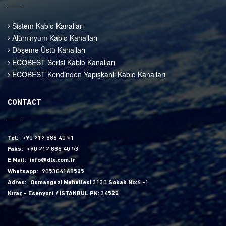
Sistem Kablo Kanalları
Alüminyum Kablo Kanalları
Döşeme Üstü Kanalları
ECOBEST Serisi Kablo Kanalları
ECOBEST Kendinden Yapışkanlı Kablo Kanalları
CONTACT
Tel:
+90 212 886 40 51
Faks:
+90 212 886 40 53
E Mail:
info@dlx.com.tr
Whatsapp:
905304168525
Adres:
Osmangazi Mahallesi 3130 Sokak No:6 -1
Kıraç - Esenyurt / İSTANBUL PK: 34522