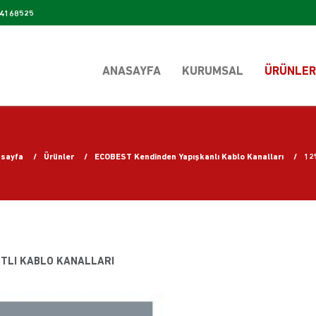
4168525
ANASAYFA
KURUMSAL
ÜRÜNLER
sayfa
Ürünler
ECOBEST Kendinden Yapışkanlı Kablo Kanalları
125
ANTLI KABLO KANALLARI