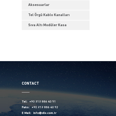
Aksesuarlar
Tel Örgü Kablo Kanalları
Sıva Altı Modüler Kasa
CONTACT
Tel:
+90 212 886 40 51
Faks:
+90 212 886 40 53
E Mail:
info@dlx.com.tr