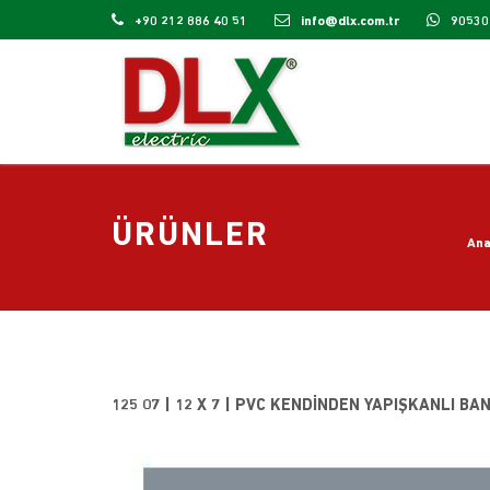
+90 212 886 40 51
info@dlx.com.tr
90530
ÜRÜNLER
Ana
125 07 | 12 X 7 | PVC KENDINDEN YAPIŞKANLI B