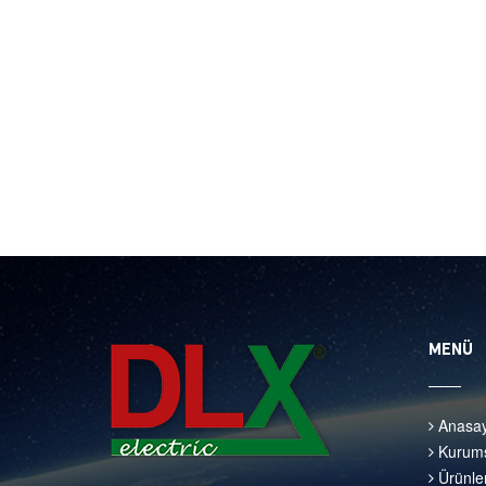
MENÜ
Anasay
Kurums
Ürünle