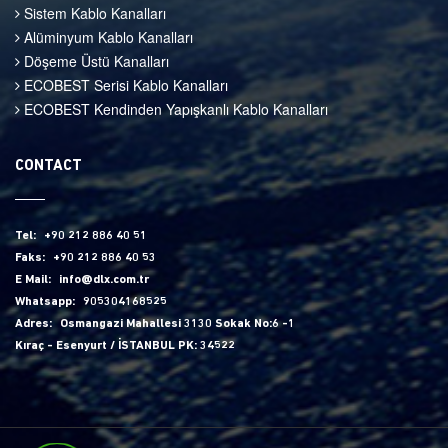
Sistem Kablo Kanalları
Alüminyum Kablo Kanalları
Döşeme Üstü Kanalları
ECOBEST Serisi Kablo Kanalları
ECOBEST Kendinden Yapışkanlı Kablo Kanalları
CONTACT
Tel:
+90 212 886 40 51
Faks:
+90 212 886 40 53
E Mail:
info@dlx.com.tr
Whatsapp:
905304168525
Adres:
Osmangazi Mahallesi 3130 Sokak No:6 -1
Kıraç - Esenyurt / İSTANBUL PK: 34522