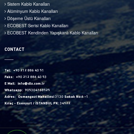
Sistem Kablo Kanalları
Alüminyum Kablo Kanalları
Döşeme Üstü Kanalları
ECOBEST Serisi Kablo Kanalları
ECOBEST Kendinden Yapışkanlı Kablo Kanalları
CONTACT
Tel:
+90 212 886 40 51
Faks:
+90 212 886 40 53
E Mail:
info@dlx.com.tr
Whatsapp:
905304168525
Adres:
Osmangazi Mahallesi 3130 Sokak No:6 -1
Kıraç - Esenyurt / İSTANBUL PK: 34522